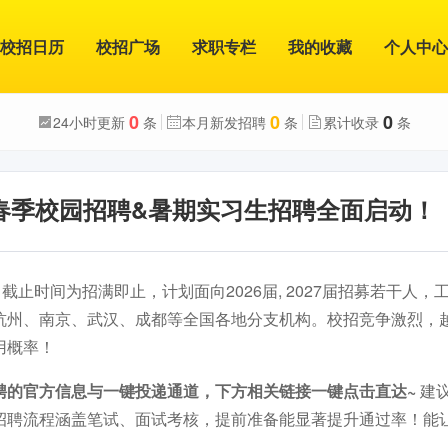
校招日历
校招广场
求职专栏
我的收藏
个人中心
0
0
0
24小时更新
条
本月新发招聘
条
累计收录
条
届春季校园招聘&暑期实习生招聘全面启动！
截止时间为招满即止，计划面向2026届, 2027届招募若干人
杭州、南京、武汉、成都等全国各地分支机构。校招竞争激烈，
用概率！
聘的官方信息与一键投递通道，下方相关链接一键点击直达~
建
招聘流程涵盖笔试、面试考核，提前准备能显著提升通过率！能
。