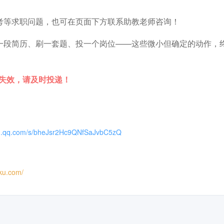
考等求职问题，也可在页面下方联系助教老师咨询！
一段简历、刷一套题、投一个岗位——这些微小但确定的动作，
时失效，请及时投递！
xin.qq.com/s/bheJsr2Hc9QNfSaJvbC5zQ
iku.com/