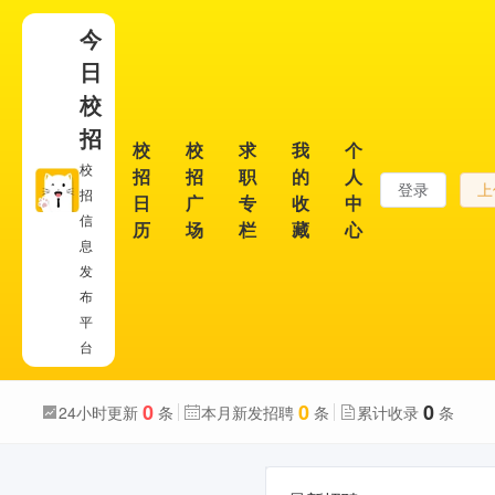
今
日
校
招
校
校
求
我
个
校
招
招
职
的
人
登录
上
招
日
广
专
收
中
信
历
场
栏
藏
心
息
发
布
平
台
0
0
0
24小时更新
条
本月新发招聘
条
累计收录
条