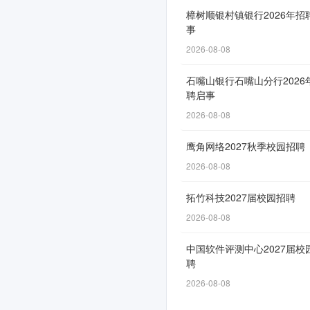
启
樟树顺银村镇银行2026年招
事
动，
2026-08-08
快
来
石嘴山银行石嘴山分行2026
聘启事
投
2026-08-08
简
鹰角网络2027秋季校园招聘
历！
2026-08-08
拓竹科技2027届校园招聘
网
2026-08-08
申
中国软件评测中心2027届校
通
聘
道
2026-08-08
自