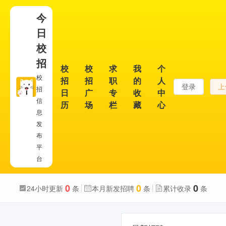
今
日
校
招
校
校
求
我
个
校
招
招
职
的
人
登录
上
招
日
广
专
收
中
信
历
场
栏
藏
心
息
发
布
平
台
0
0
0
24小时更新
条
本月新发招聘
条
累计收录
条