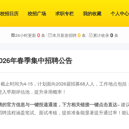
校招日历
校招广场
求职专栏
我的收藏
个人中心
0
0
0
24小时更新
条
本月新发招聘
条
累计收录
条
026年春季集中招聘公告
，截止时间为4-15，计划面向2026届招募68人人，工作地点包
进入早期评估池，提升录用概率！
聘的官方信息与一键投递通道，下方相关链接一键点击直达~
建
招聘流程涵盖笔试、面试考核，提前准备能显著提升通过率！能
。