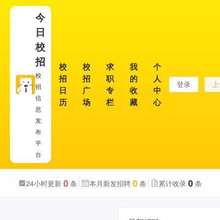
今
日
校
招
校
校
求
我
个
校
招
招
职
的
人
登录
上
招
日
广
专
收
中
信
历
场
栏
藏
心
息
发
布
平
台
0
0
0
24小时更新
条
本月新发招聘
条
累计收录
条