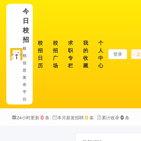
今
日
校
招
校
校
求
我
个
校
招
招
职
的
人
登录
上
招
日
广
专
收
中
信
历
场
栏
藏
心
息
发
布
平
台
0
0
0
24小时更新
条
本月新发招聘
条
累计收录
条