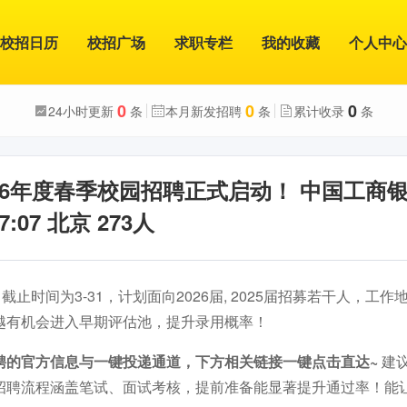
校招日历
校招广场
求职专栏
我的收藏
个人中心
0
0
0
24小时更新
条
本月新发招聘
条
累计收录
条
26年度春季校园招聘正式启动！ 中国工商
7:07 北京 273人
截止时间为3-31，计划面向2026届, 2025届招募若干人，工
越有机会进入早期评估池，提升录用概率！
聘的官方信息与一键投递通道，下方相关链接一键点击直达~
建
招聘流程涵盖笔试、面试考核，提前准备能显著提升通过率！能