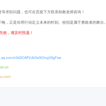
。
考等求职问题，也可在页面下方联系助教老师咨询！
不晚，正是你用行动定义未来的时刻。校招是属于勇敢者的舞台
时失效，请及时投递！
xin.qq.com/s/0bDOAP2JbGsI9OmgVSgFsw
com.cn
iku.com/