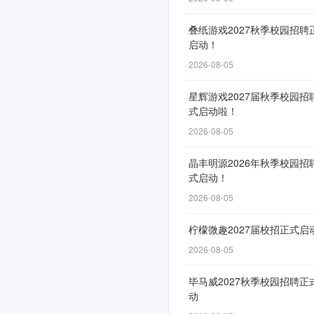
开
叠纸游戏2027秋季校园招聘
启
启动！
2026-08-05
网
星辉游戏2027届秋季校园招
式启动啦！
申
2026-08-05
通
道
晶丰明源2026年秋季校园招
自
式启动！
3
2026-08-05
月
柠檬微趣2027届校招正式启
11
日
2026-08-05
开
毕马威2027秋季校园招聘正
放，
动
截