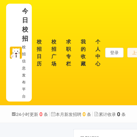
今
日
校
招
校
校
求
我
个
校
招
招
职
的
人
登录
上
招
日
广
专
收
中
信
历
场
栏
藏
心
息
发
布
平
台
0
0
0
24小时更新
条
本月新发招聘
条
累计收录
条