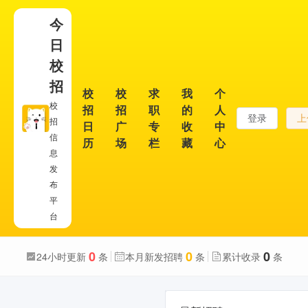
今
日
校
招
校
校
求
我
个
校
招
招
职
的
人
登录
上
招
日
广
专
收
中
信
历
场
栏
藏
心
息
发
布
平
台
0
0
0
24小时更新
条
本月新发招聘
条
累计收录
条