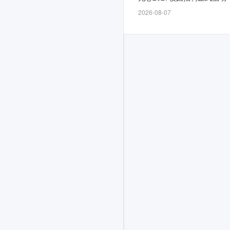
起
2026-08-07
启
动，
截
止
时
间
为
3-
17，
面
向
有
相
关
工