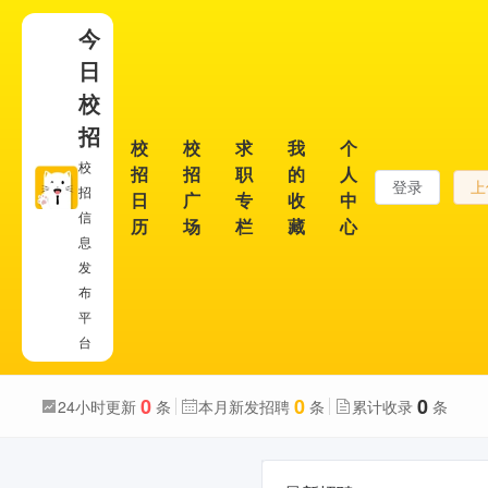
今
日
校
招
校
校
求
我
个
校
招
招
职
的
人
登录
上
招
日
广
专
收
中
信
历
场
栏
藏
心
息
发
布
平
台
0
0
0
24小时更新
条
本月新发招聘
条
累计收录
条