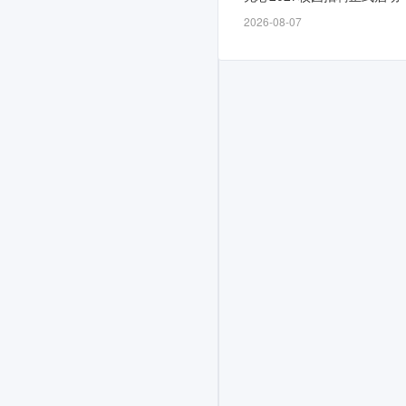
放，
2026-08-07
截
止
时
间
为
招
满
即
止，
计
划
面
向
2026
届