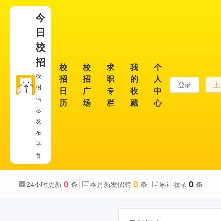
今
日
校
招
校
校
求
我
个
校
招
招
职
的
人
登录
上
招
日
广
专
收
中
信
历
场
栏
藏
心
息
发
布
平
台
0
0
0
24小时更新
条
本月新发招聘
条
累计收录
条