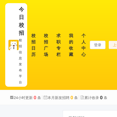
今
日
校
招
校
校
求
我
个
校
招
招
职
的
人
登录
上
招
日
广
专
收
中
信
历
场
栏
藏
心
息
发
布
平
台
0
0
0
24小时更新
条
本月新发招聘
条
累计收录
条