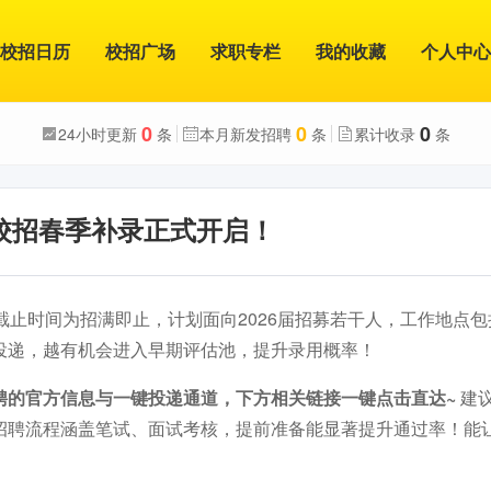
校招日历
校招广场
求职专栏
我的收藏
个人中心
0
0
0
24小时更新
条
本月新发招聘
条
累计收录
条
届校招春季补录正式开启！
截止时间为招满即止，计划面向2026届招募若干人，工作地点包括
投递，越有机会进入早期评估池，提升录用概率！
聘的官方信息与一键投递通道，下方相关链接一键点击直达~
建
招聘流程涵盖笔试、面试考核，提前准备能显著提升通过率！能
。