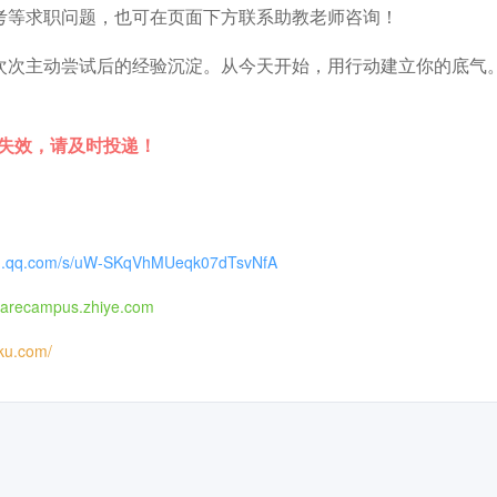
考等求职问题，也可在页面下方联系助教老师咨询！
次次主动尝试后的经验沉淀。从今天开始，用行动建立你的底气
时失效，请及时投递！
xin.qq.com/s/uW-SKqVhMUeqk07dTsvNfA
harecampus.zhiye.com
iku.com/