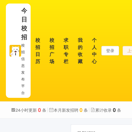
今
日
校
招
校
校
求
我
个
校
招
招
职
的
人
登录
上
招
日
广
专
收
中
信
历
场
栏
藏
心
息
发
布
平
台
0
0
0
24小时更新
条
本月新发招聘
条
累计收录
条