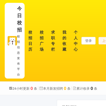
今
日
校
招
校
校
求
我
个
校
招
招
职
的
人
登录
上
招
日
广
专
收
中
信
历
场
栏
藏
心
息
发
布
平
台
0
0
0
24小时更新
条
本月新发招聘
条
累计收录
条