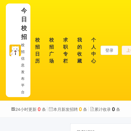
今
日
校
招
校
校
求
我
个
校
招
招
职
的
人
登录
上
招
日
广
专
收
中
信
历
场
栏
藏
心
息
发
布
平
台
0
0
0
24小时更新
条
本月新发招聘
条
累计收录
条