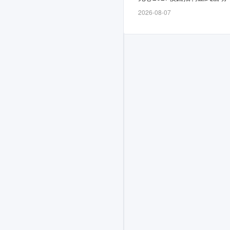
为
2026-08-07
招
满
即
止，
计
划
面
向
2026
届
招
募
若
干
人，