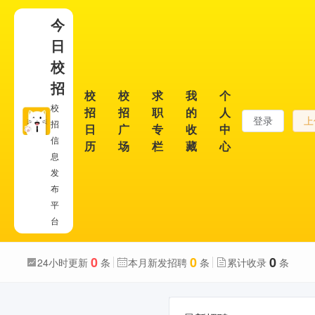
今
日
校
招
校
校
求
我
个
校
招
招
职
的
人
登录
上
招
日
广
专
收
中
信
历
场
栏
藏
心
息
发
布
平
台
0
0
0
24小时更新
条
本月新发招聘
条
累计收录
条