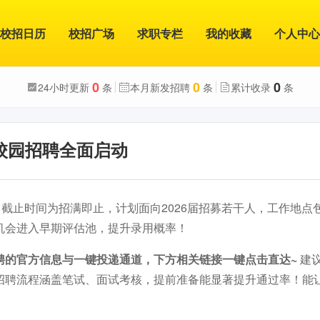
校招日历
校招广场
求职专栏
我的收藏
个人中心
0
0
0
24小时更新
条
本月新发招聘
条
累计收录
条
年校园招聘全面启动
，截止时间为招满即止，计划面向2026届招募若干人，工作地点
机会进入早期评估池，提升录用概率！
聘的官方信息与一键投递通道，下方相关链接一键点击直达~
建
招聘流程涵盖笔试、面试考核，提前准备能显著提升通过率！能
。