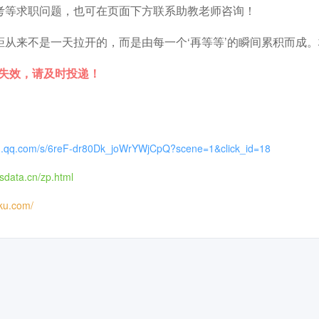
考等求职问题，也可在页面下方联系助教老师咨询！
距从来不是一天拉开的，而是由每一个‘再等等’的瞬间累积而成
时失效，请及时投递！
xin.qq.com/s/6reF-dr80Dk_joWrYWjCpQ?scene=1&click_id=18
csdata.cn/zp.html
iku.com/