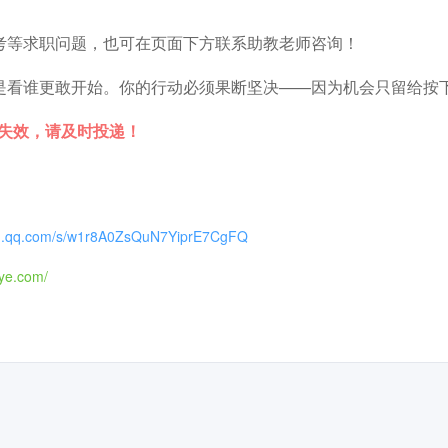
考等求职问题，也可在页面下方联系助教老师咨询！
是看谁更敢开始。你的行动必须果断坚决——因为机会只留给按下
时失效，请及时投递！
xin.qq.com/s/w1r8A0ZsQuN7YiprE7CgFQ
iye.com/