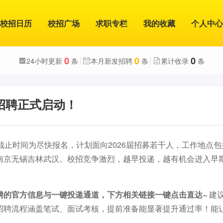
校招日历
校招广场
求职专栏
我的收藏
个人中心
0
0
0
24小时更新
条
本月新发招聘
条
累计收录
条
园招聘正式启动！
截止时间为尽快报名，计划面向2026届招募若干人，工作地点包
南京无锡吉林武汉。校招竞争激烈，越早投递，越有机会进入早
聘的官方信息与一键投递通道，下方相关链接一键点击直达~
建
招聘流程涵盖笔试、面试考核，提前准备能显著提升通过率！能
。