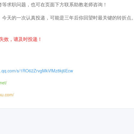
考等求职问题，也可在页面下方联系助教老师咨询！
。今天的一次认真投递，可能是三年后你回望时最关键的转折点
时失效，请及时投递！
xin.qq.com/s/1RO62ZrvgMkVfMz8kj6Ecw
net/
iku.com/