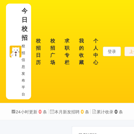
今
日
校
招
校
校
求
我
个
校
招
招
职
的
人
登录
上
招
日
广
专
收
中
信
历
场
栏
藏
心
息
发
布
平
台
0
0
0
24小时更新
条
本月新发招聘
条
累计收录
条