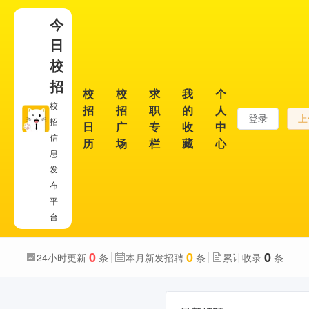
今
日
校
招
校
校
求
我
个
校
招
招
职
的
人
登录
上
招
日
广
专
收
中
信
历
场
栏
藏
心
息
发
布
平
台
0
0
0
24小时更新
条
本月新发招聘
条
累计收录
条