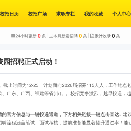
校招日历
校招广场
求职专栏
我的收藏
个人中心
0
0
0
24小时更新
条
本月新发招聘
条
累计收录
条
届校园招聘正式启动！
，截止时间为12-23，计划面向2026届招募115人人，工作地
肃、广东、广西、福建等省(市)。。校招竞争激烈，越早投递，
聘的官方信息与一键投递通道，下方相关链接一键点击直达~
建
招聘流程涵盖笔试、面试考核，提前准备能显著提升通过率！能
。