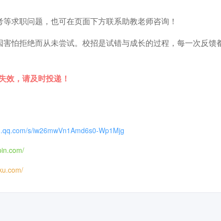
考等求职问题，也可在页面下方联系助教老师咨询！
因害怕拒绝而从未尝试。校招是试错与成长的过程，每一次反馈
时失效，请及时投递！
xin.qq.com/s/iw26mwVn1Amd6s0-Wp1Mjg
pin.com/
iku.com/