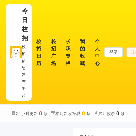
今
日
校
招
校
校
求
我
个
校
招
招
职
的
人
登录
上
招
日
广
专
收
中
信
历
场
栏
藏
心
息
发
布
平
台
0
0
0
24小时更新
条
本月新发招聘
条
累计收录
条