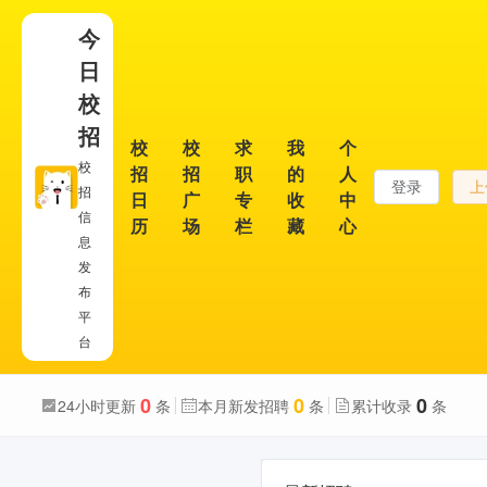
今
日
校
招
校
校
求
我
个
校
招
招
职
的
人
登录
上
招
日
广
专
收
中
信
历
场
栏
藏
心
息
发
布
平
台
0
0
0
24小时更新
条
本月新发招聘
条
累计收录
条