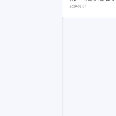
11
2026-08-07
月
28
日
开
放，
截
止
时
间
为
12-
07，
计
划
面