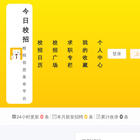
今
日
校
招
校
校
求
我
个
校
招
招
职
的
人
登录
上
招
日
广
专
收
中
信
历
场
栏
藏
心
息
发
布
平
台
0
0
0
24小时更新
条
本月新发招聘
条
累计收录
条