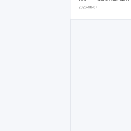
日
2026-08-07
开
放，
截
止
时
间
为
12-
08，
计
划
面
向
2026
届,