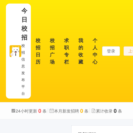
今
日
校
招
校
校
求
我
个
校
招
招
职
的
人
登录
上
招
日
广
专
收
中
信
历
场
栏
藏
心
息
发
布
平
台
0
0
0
24小时更新
条
本月新发招聘
条
累计收录
条