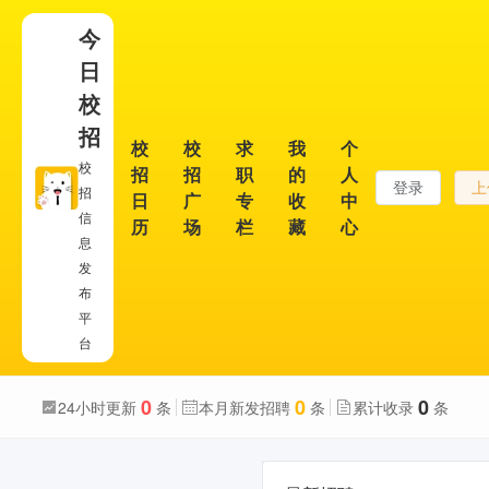
今
日
校
招
校
校
求
我
个
校
招
招
职
的
人
登录
上
招
日
广
专
收
中
信
历
场
栏
藏
心
息
发
布
平
台
0
0
0
24小时更新
条
本月新发招聘
条
累计收录
条