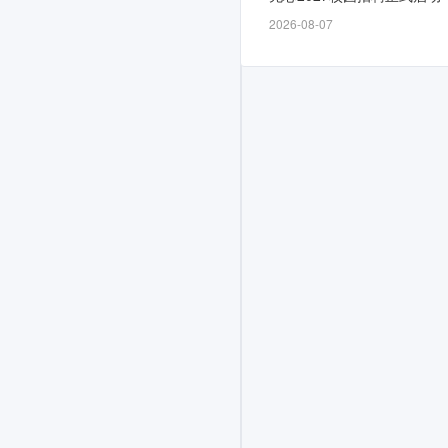
放，
2026-08-07
截
止
时
间
为
11-
10，
计
划
面
向
2026
届
招
募