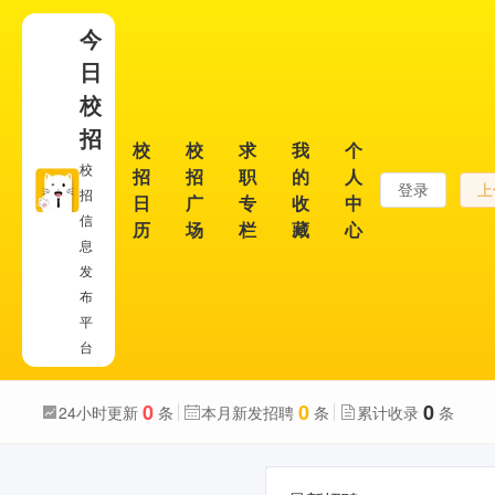
今
日
校
招
校
校
求
我
个
校
招
招
职
的
人
登录
上
招
日
广
专
收
中
信
历
场
栏
藏
心
息
发
布
平
台
0
0
0
24小时更新
条
本月新发招聘
条
累计收录
条