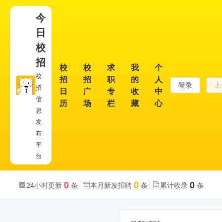
今
日
校
招
校
校
求
我
个
校
招
招
职
的
人
登录
上
招
日
广
专
收
中
信
历
场
栏
藏
心
息
发
布
平
台
0
0
0
24小时更新
条
本月新发招聘
条
累计收录
条