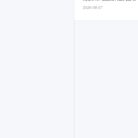
放，
2026-08-07
截
止
时
间
为
招
满
即
止，
计
划
面
向
2026
届