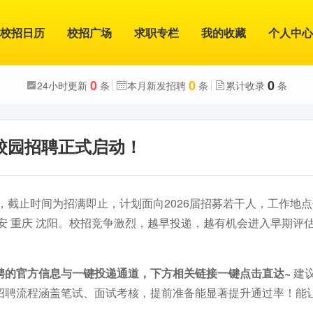
校招日历
校招广场
求职专栏
我的收藏
个人中心
0
0
0
24小时更新
条
本月新发招聘
条
累计收录
条
届校园招聘正式启动！
放，截止时间为招满即止，计划面向2026届招募若干人，工作地点
南 西安 重庆 沈阳。校招竞争激烈，越早投递，越有机会进入早期评
聘的官方信息与一键投递通道，下方相关链接一键点击直达~
建
招聘流程涵盖笔试、面试考核，提前准备能显著提升通过率！能
。