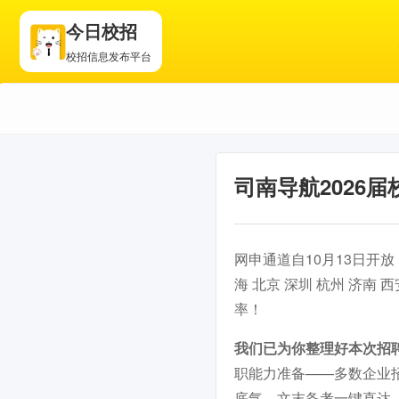
今日校招
校招信息发布平台
司南导航2026
网申通道自10月13日开
海 北京 深圳 杭州 济
率！
我们已为你整理好本次招
职能力准备——多数企业
底气，文末备考一键直达