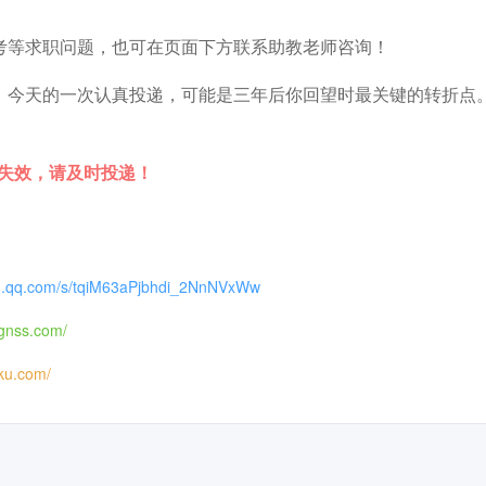
考等求职问题，也可在页面下方联系助教老师咨询！
。今天的一次认真投递，可能是三年后你回望时最关键的转折点
时失效，请及时投递！
xin.qq.com/s/tqiM63aPjbhdi_2NnNVxWw
ognss.com/
iku.com/